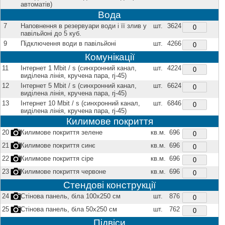
автоматів)
Вода
7
Наповнення в резервуари води і її злив у
шт.
3624
павільйоні до 5 куб.
9
Підключення води в павільйоні
шт.
4266
Комунікації
11
Інтернет 1 Mbit / s (синхронний канал,
шт.
4224
виділена лінія, кручена пара, rj-45)
12
Інтернет 5 Mbit / s (синхронний канал,
шт.
6624
виділена лінія, кручена пара, rj-45)
13
Інтернет 10 Mbit / s (синхронний канал,
шт.
6846
виділена лінія, кручена пара, rj-45)
Килимове покриття
20
Килимове покриття зелене
кв.м.
696
21
Килимове покриття синє
кв.м.
696
22
Килимове покриття сіре
кв.м.
696
23
Килимове покриття червоне
кв.м.
696
Стендові конструкції
24
Стінова панель, біла 100х250 см
шт.
876
25
Стінова панель, біла 50х250 см
шт.
762
Підвіси