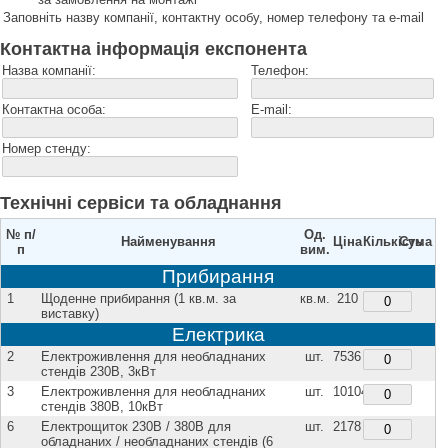
Заповніть назву компанії, контактну особу, номер телефону та e-mail
Контактна інформація експонента
Назва компанії:
Телефон:
Контактна особа:
E-mail:
Номер стенду:
Технічні сервіси та обладнання
№ п/
Од.
Найменування
Ціна
Кількість
Сума
п
вим.
Прибирання
1
Щоденне прибирання (1 кв.м. за
кв.м.
210
виставку)
Електрика
2
Електроживлення для необладнаних
шт.
7536
стендів 230В, 3кВт
3
Електроживлення для необладнаних
шт.
10104
стендів 380В, 10кВт
6
Електрощиток 230В / 380В для
шт.
2178
обладнаних / необладнаних стендів (6